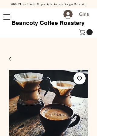
600 TL ve Üzeri Alışverişlerinizde Kargo Ücretsiz
Giriş
Beancoty Coffee Roastery