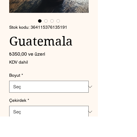
Stok kodu: 364115376135191
Guatemala
İndirimli
₺350,00
ve üzeri
Fiyat
KDV dahil
Boyut
*
Çekirdek
*
Adet
*